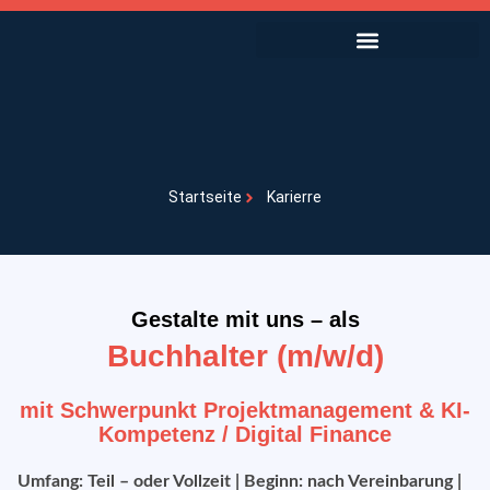
Projekte und Schwerpunkte
Presse & Öffentlichkeitsarbeit
Startseite
Karierre
Gestalte mit uns – als
Buchhalter (m/w/d)
mit Schwerpunkt Projektmanagement & KI-
Kompetenz / Digital Finance
Umfang: Teil – oder Vollzeit | Beginn: nach Vereinbarung |