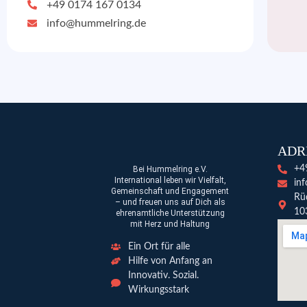
+49 0174 167 0134
info@hummelring.de
ADR
+4
Bei Hummelring e.V.
International leben wir Vielfalt,
in
Gemeinschaft und Engagement
Rü
– und freuen uns auf Dich als
10
ehrenamtliche Unterstützung
mit Herz und Haltung
Ein Ort für alle
Hilfe von Anfang an
Innovativ. Sozial.
Wirkungsstark