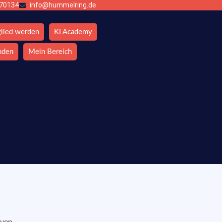
670134
info@hummelring.de
glied werden
KI Academy
nden
Mein Bereich