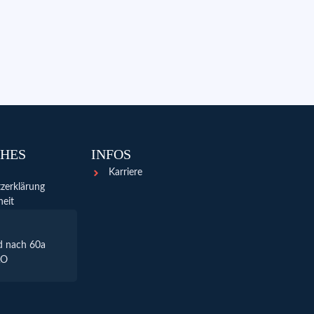
CHES
INFOS
Karriere
zerklärung
heit
d nach 60a
AO