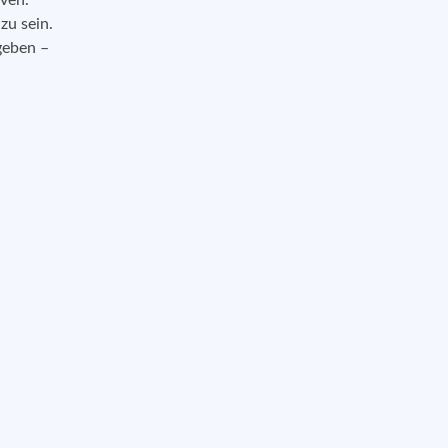
iven.
zu sein.
geben –