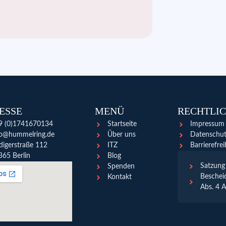
ESSE
MENÜ
RECHTLI
9 (0)1741670134
Startseite
Impressum
fo@hummelring.de
Über uns
Datenschut
digerstraße 112
ITZ
Barrierefrei
365 Berlin
Blog
Satzung
Spenden
Beschei
Kontakt
Abs. 4 